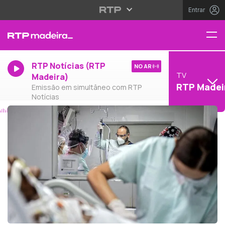
Entrar
RTP Notícias (RTP
NO AR
TV
Madeira)
RTP Madei
Emissão em simultâneo com RTP
Notícias