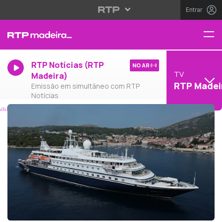
Entrar
RTP Notícias (RTP
NO AR
TV
Madeira)
RTP Madei
Emissão em simultâneo com RTP
Notícias