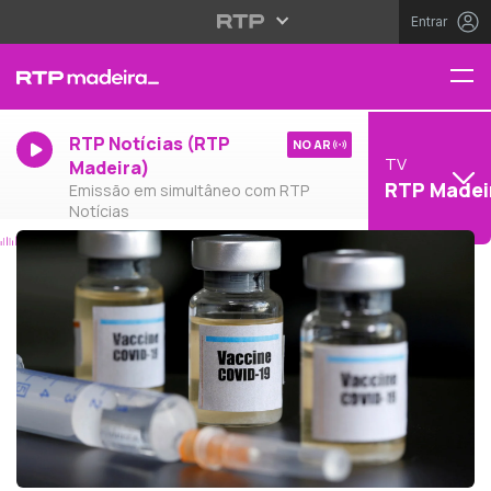
Entrar
RTP Notícias (RTP
NO AR
TV
Madeira)
RTP Madei
Emissão em simultâneo com RTP
Notícias