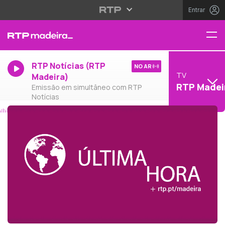
Entrar
RTP Notícias (RTP
NO AR
TV
Madeira)
RTP Madei
Emissão em simultâneo com RTP
Notícias