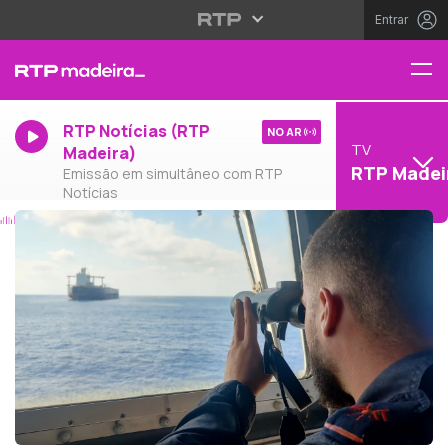
Entrar
RTP Notícias (RTP
NO AR
TV
Madeira)
RTP Madei
Emissão em simultâneo com RTP
Notícias