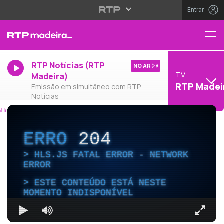
Entrar
RTP Notícias (RTP
NO AR
TV
Madeira)
RTP Madei
Emissão em simultâneo com RTP
Notícias
ERRO
204
HLS.JS FATAL ERROR - NETWORK
ERROR
ESTE CONTEÚDO ESTÁ NESTE
MOMENTO INDISPONÍVEL