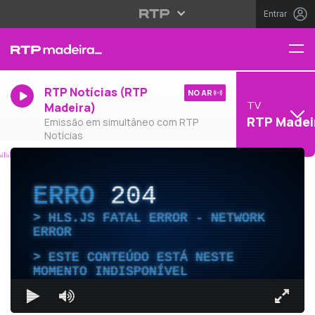
Entrar
RTP Notícias (RTP
NO AR
TV
Madeira)
RTP Madei
Emissão em simultâneo com RTP
Notícias
ERRO
204
HLS.JS FATAL ERROR - NETWORK
ERROR
ESTE CONTEÚDO ESTÁ NESTE
MOMENTO INDISPONÍVEL