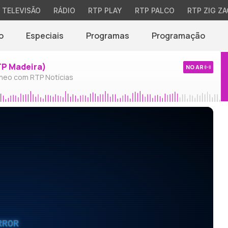
TELEVISÃO
RÁDIO
RTP PLAY
RTP PALCO
RTP ZIG ZA
o
Especiais
Programas
Programação
TP Madeira)
NO AR
neo com RTP Notícias
RROR