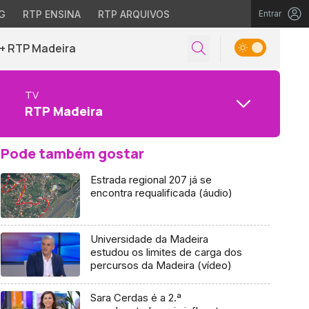
G
RTP ENSINA
RTP ARQUIVOS
Entrar
+ RTP Madeira
TV
RTP Madeira
Pode também gostar
Estrada regional 207 já se
encontra requalificada (áudio)
Universidade da Madeira
estudou os limites de carga dos
percursos da Madeira (vídeo)
Sara Cerdas é a 2.ª