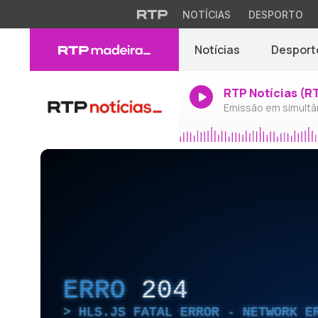
NOTÍCIAS
DESPORTO
Notícias
Desport
RTP Notícias (R
Emissão em simultâ
ERRO
204
HLS.JS FATAL ERROR - NETWORK E