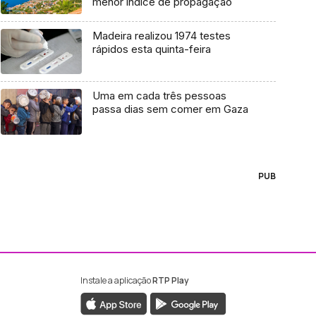
menor índice de propagação
Madeira realizou 1974 testes
rápidos esta quinta-feira
Uma em cada três pessoas
passa dias sem comer em Gaza
PUB
Instale a aplicação
RTP Play
ebook da RTP Madeira
nstagram da RTP Madeira