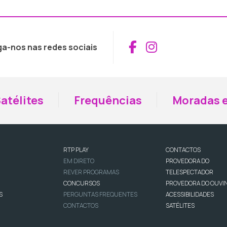
Aceder ao Fac
Aceder ao I
ga-nos nas redes sociais
atélites
Frequências
Moradas e
RTP PLAY
CONTACTOS
EM DIRETO
PROVEDORA DO
REVER PROGRAMAS
TELESPECTADOR
CONCURSOS
PROVEDORA DO OUVI
S
PERGUNTAS FREQUENTES
ACESSIBILIDADES
CONTACTOS
SATÉLITES