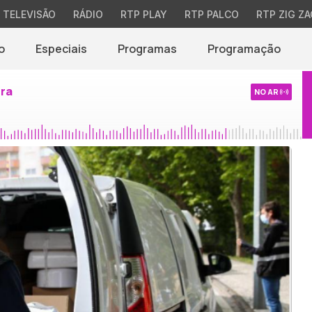
TELEVISÃO
RÁDIO
RTP PLAY
RTP PALCO
RTP ZIG ZA
o
Especiais
Programas
Programação
ira
NO AR