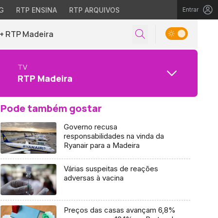
G
RTP ENSINA
RTP ARQUIVOS
Entrar
+ RTP Madeira
TV
RTP Madeira
Pode também gostar
Governo recusa
responsabilidades na vinda da
Ryanair para a Madeira
Várias suspeitas de reações
adversas à vacina
Preços das casas avançam 6,8%