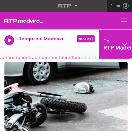
Entrar
Telejornal Madeira
NO AR
TV
RTP Madei