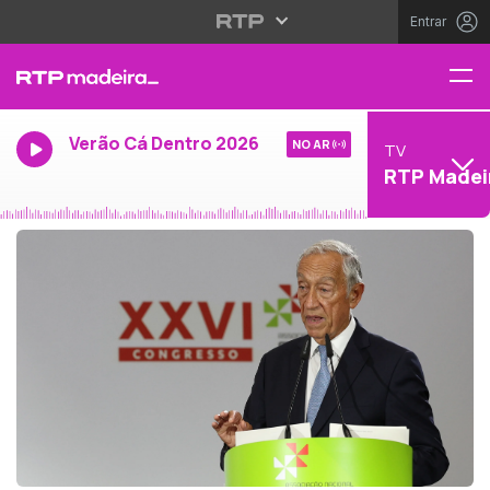
Entrar
Verão Cá Dentro 2026
NO AR
TV
RTP Madei