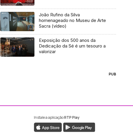
João Rufino da Silva
homenageado no Museu de Arte
Sacra (vídeo)
Exposição dos 500 anos da
Dedicação da Sé é um tesouro a
valorizar
PUB
Instale a aplicação
RTP Play
ebook da RTP Madeira
nstagram da RTP Madeira