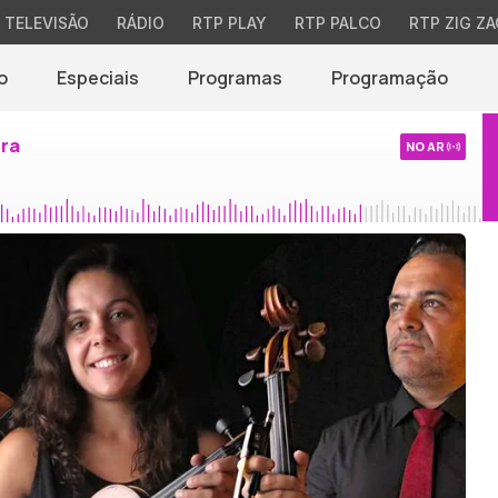
TELEVISÃO
RÁDIO
RTP PLAY
RTP PALCO
RTP ZIG ZA
o
Especiais
Programas
Programação
ira
NO AR