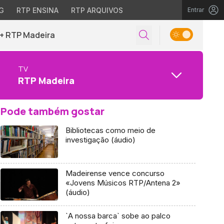
G
RTP ENSINA
RTP ARQUIVOS
Entrar
+ RTP Madeira
TV
RTP Madeira
Pode também gostar
Bibliotecas como meio de
investigação (áudio)
Madeirense vence concurso
«Jovens Músicos RTP/Antena 2»
(áudio)
`A nossa barca` sobe ao palco