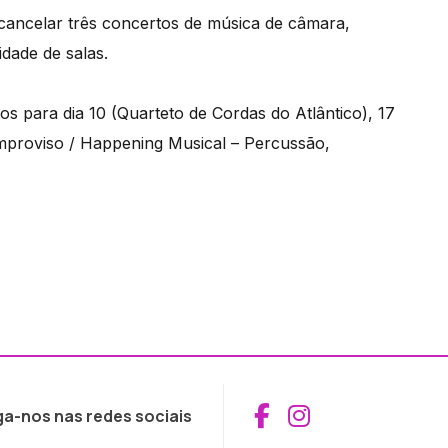
 cancelar três concertos de música de câmara,
idade de salas.
os para dia 10 (Quarteto de Cordas do Atlântico), 17
(Improviso / Happening Musical – Percussão,
Aceder ao Fac
Aceder ao I
ga-nos nas redes sociais