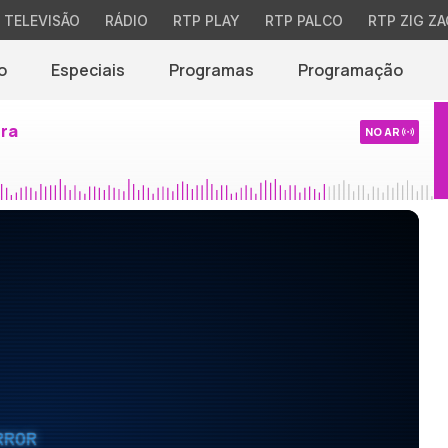
TELEVISÃO
RÁDIO
RTP PLAY
RTP PALCO
RTP ZIG ZA
o
Especiais
Programas
Programação
ira
NO AR
RROR