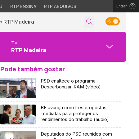
G
RTP ENSINA
RTP ARQUIVOS
Entrar
+ RTP Madeira
TV
RTP Madeira
Pode também gostar
PSD enaltece o programa
Descarbonizar-RAM (vídeo)
BE avança com três propostas
imediatas para proteger os
rendimentos do trabalho (áudio)
Deputados do PSD reunidos com