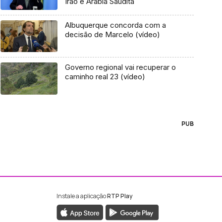
Irão e Arábia Saudita
Albuquerque concorda com a
decisão de Marcelo (vídeo)
Governo regional vai recuperar o
caminho real 23 (vídeo)
PUB
Instale a aplicação
RTP Play
ebook da RTP Madeira
nstagram da RTP Madeira