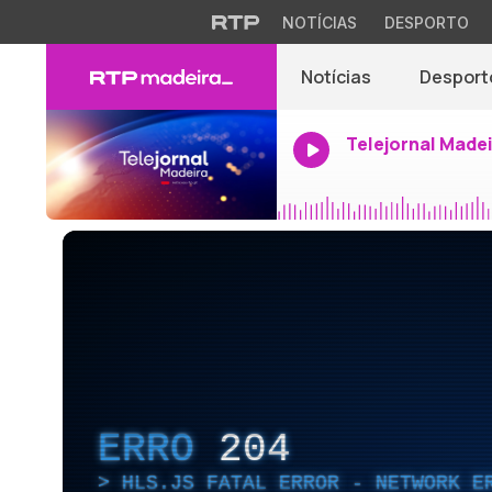
NOTÍCIAS
DESPORTO
Notícias
Desport
Telejornal Made
ERRO
204
HLS.JS FATAL ERROR - NETWORK E