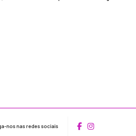
Aceder ao Fac
Aceder ao I
ga-nos nas redes sociais