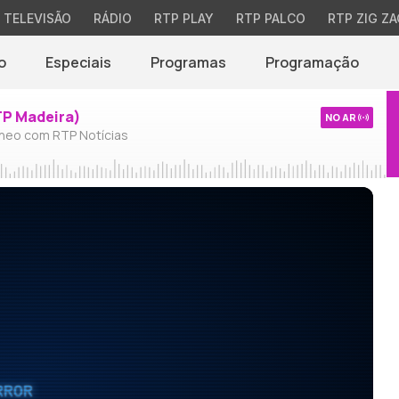
TELEVISÃO
RÁDIO
RTP PLAY
RTP PALCO
RTP ZIG ZA
o
Especiais
Programas
Programação
TP Madeira)
NO AR
neo com RTP Notícias
RROR