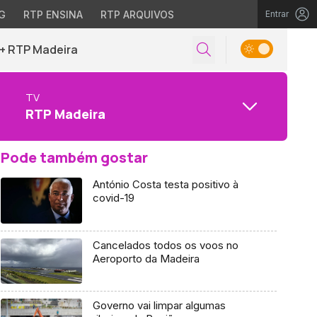
G
RTP ENSINA
RTP ARQUIVOS
Entrar
+ RTP Madeira
TV
RTP Madeira
Pode também gostar
António Costa testa positivo à
covid-19
Cancelados todos os voos no
Aeroporto da Madeira
Governo vai limpar algumas