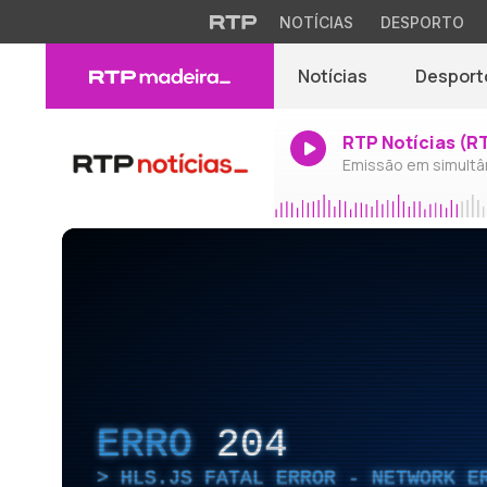
NOTÍCIAS
DESPORTO
Notícias
Desport
RTP Notícias (R
Emissão em simultâ
ERRO
204
HLS.JS FATAL ERROR - NETWORK E