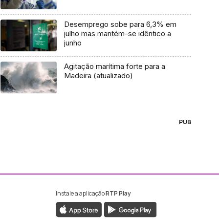
Desemprego sobe para 6,3% em
julho mas mantém-se idêntico a
junho
Agitação marítima forte para a
Madeira (atualizado)
PUB
Instale a aplicação
RTP Play
ebook da RTP Madeira
nstagram da RTP Madeira