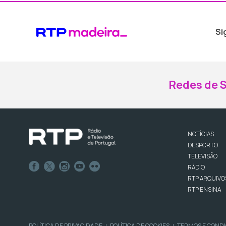
Si
Redes de S
NOTÍCIAS
DESPORTO
TELEVISÃO
RÁDIO
RTP ARQUIVO
RTP ENSINA
POLÍTICA DE PRIVACIDADE
POLÍTICA DE COOKIES
TERMOS E COND
|
|