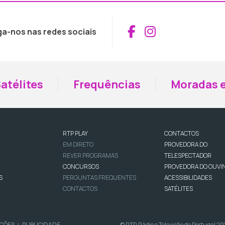
Aceder ao Fac
Aceder ao I
ga-nos nas redes sociais
atélites
Frequências
Moradas e
RTP PLAY
CONTACTOS
EM DIRETO
PROVEDORA DO
REVER PROGRAMAS
TELESPECTADOR
CONCURSOS
PROVEDORA DO OUVI
S
PERGUNTAS FREQUENTES
ACESSIBILIDADES
CONTACTOS
SATÉLITES
IÇÕES
PUBLICIDADE
© RTP, Rádio e Televisão de Portugal 2
|