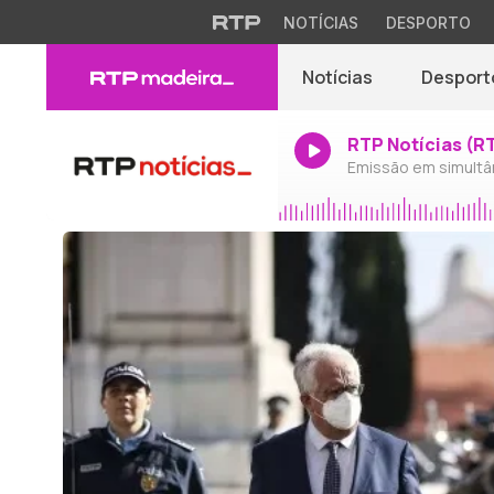
NOTÍCIAS
DESPORTO
Notícias
Desport
RTP Notícias (R
Emissão em simultâ