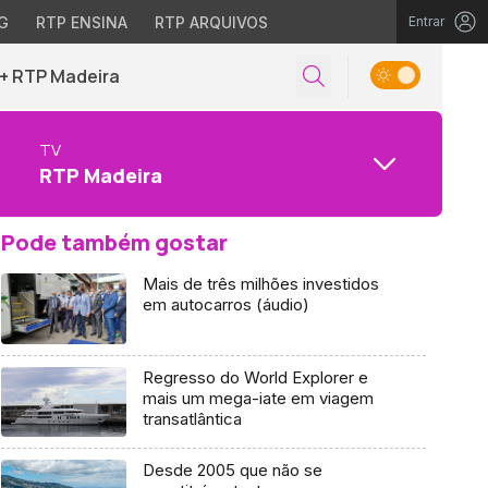
G
RTP ENSINA
RTP ARQUIVOS
Entrar
+ RTP Madeira
TV
RTP Madeira
Pode também gostar
Mais de três milhões investidos
em autocarros (áudio)
Regresso do World Explorer e
mais um mega-iate em viagem
transatlântica
Desde 2005 que não se