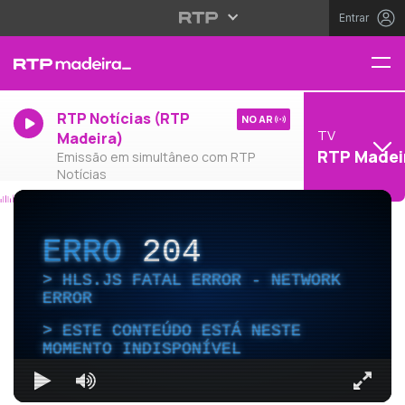
Entrar
RTP Notícias (RTP
NO AR
TV
Madeira)
RTP Madei
Emissão em simultâneo com RTP
Notícias
ERRO
204
HLS.JS FATAL ERROR - NETWORK
ERROR
ESTE CONTEÚDO ESTÁ NESTE
MOMENTO INDISPONÍVEL