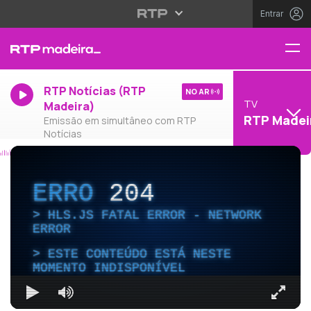
Entrar
RTP Notícias (RTP
NO AR
TV
Madeira)
RTP Madei
Emissão em simultâneo com RTP
Notícias
ERRO
204
HLS.JS FATAL ERROR - NETWORK
ERROR
ESTE CONTEÚDO ESTÁ NESTE
MOMENTO INDISPONÍVEL