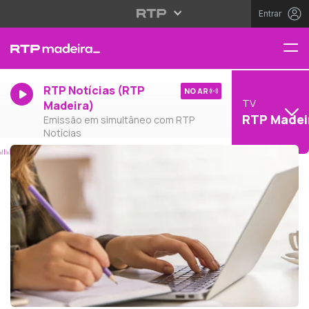
Entrar
RTP Notícias (RTP
NO AR
TV
Madeira)
RTP Madei
Emissão em simultâneo com RTP
Notícias