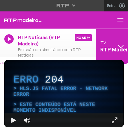
Entrar
RTP Notícias (RTP
NO AR
TV
Madeira)
RTP Madei
Emissão em simultâneo com RTP
Notícias
ERRO
204
HLS.JS FATAL ERROR - NETWORK
ERROR
ESTE CONTEÚDO ESTÁ NESTE
MOMENTO INDISPONÍVEL