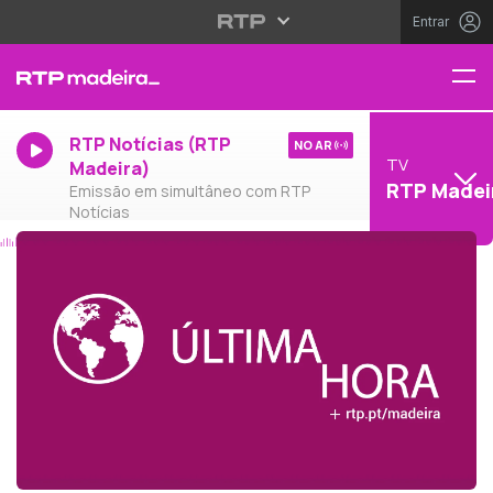
Entrar
RTP Notícias (RTP
NO AR
TV
Madeira)
RTP Madei
Emissão em simultâneo com RTP
Notícias