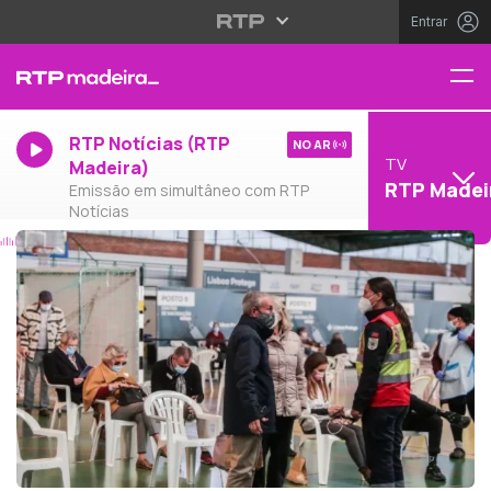
Entrar
RTP Notícias (RTP
NO AR
TV
Madeira)
RTP Madei
Emissão em simultâneo com RTP
Notícias