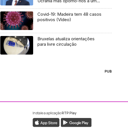
Ucrânia mas opomo-nos a um
crédito conjunto»
Covid-19: Madeira tem 48 casos
positivos (Vídeo)
Bruxelas atualiza orientações
para livre circulação
PUB
Instale a aplicação
RTP Play
ebook da RTP Madeira
nstagram da RTP Madeira