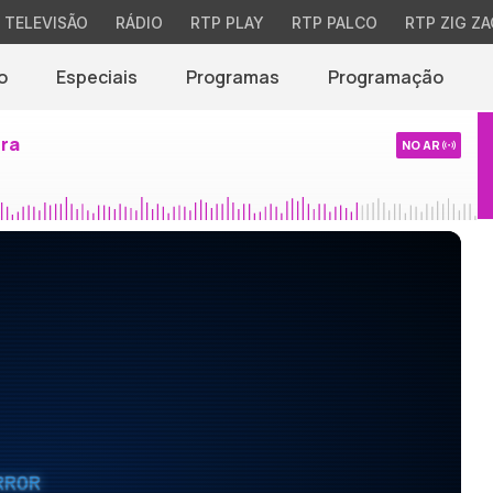
TELEVISÃO
RÁDIO
RTP PLAY
RTP PALCO
RTP ZIG ZA
o
Especiais
Programas
Programação
ira
NO AR
RROR