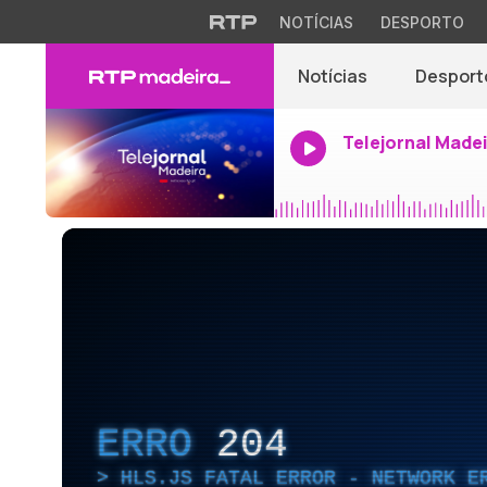
NOTÍCIAS
DESPORTO
Notícias
Desport
Telejornal Made
ERRO
204
HLS.JS FATAL ERROR - NETWORK E