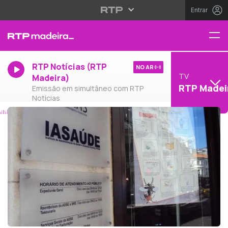
Entrar
RTP Notícias (RTP
NO AR
TV
Madeira)
RTP Madei
Emissão em simultâneo com RTP
Notícias