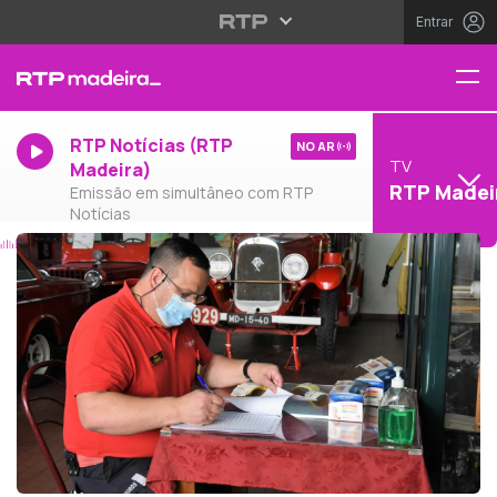
Entrar
RTP Notícias (RTP
NO AR
TV
Madeira)
RTP Madei
Emissão em simultâneo com RTP
Notícias