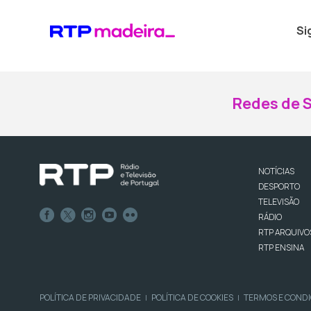
Si
Redes de S
NOTÍCIAS
DESPORTO
TELEVISÃO
RÁDIO
RTP ARQUIVO
RTP ENSINA
POLÍTICA DE PRIVACIDADE
POLÍTICA DE COOKIES
TERMOS E COND
|
|