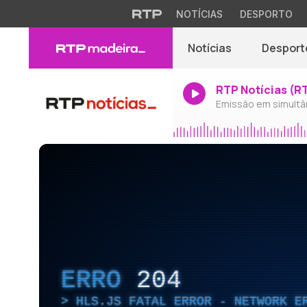
NOTÍCIAS
DESPORTO
Notícias
Desport
RTP Notícias (R
Emissão em simultâ
ERRO
204
HLS.JS FATAL ERROR - NETWORK E