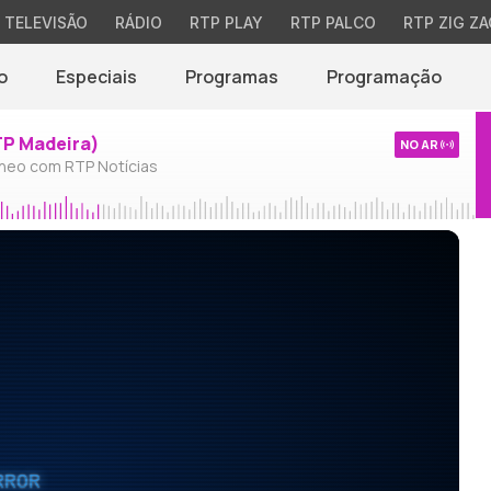
TELEVISÃO
RÁDIO
RTP PLAY
RTP PALCO
RTP ZIG ZA
o
Especiais
Programas
Programação
TP Madeira)
NO AR
neo com RTP Notícias
RROR