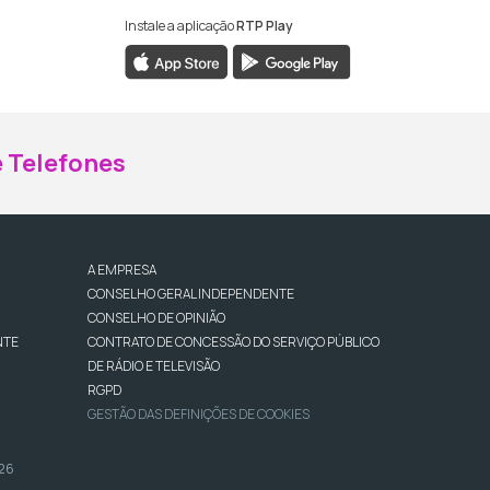
Instale a aplicação
RTP Play
ebook da RTP Madeira
nstagram da RTP Madeira
 Telefones
A EMPRESA
CONSELHO GERAL INDEPENDENTE
CONSELHO DE OPINIÃO
NTE
CONTRATO DE CONCESSÃO DO SERVIÇO PÚBLICO
DE RÁDIO E TELEVISÃO
RGPD
GESTÃO DAS DEFINIÇÕES DE COOKIES
026