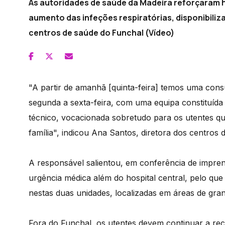
As autoridades de saúde da Madeira reforçaram h
aumento das infeções respiratórias, disponibili
centros de saúde do Funchal (Vídeo)
"A partir de amanhã [quinta-feira] temos uma consu
segunda a sexta-feira, com uma equipa constituíd
técnico, vocacionada sobretudo para os utentes q
família", indicou Ana Santos, diretora dos centros
A responsável salientou, em conferência de impren
urgência médica além do hospital central, pelo que
nestas duas unidades, localizadas em áreas de gra
Fora do Funchal, os utentes devem continuar a re