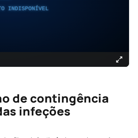
TO INDISPONÍVEL
no de contingência
das infeções