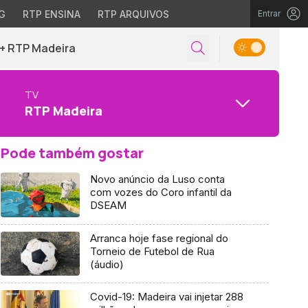
G
RTP ENSINA
RTP ARQUIVOS
Entrar
+ RTP Madeira
TV
RTP Madeira
Pode também gostar
Novo anúncio da Luso conta
com vozes do Coro infantil da
DSEAM
Arranca hoje fase regional do
Torneio de Futebol de Rua
(áudio)
Covid-19: Madeira vai injetar 288