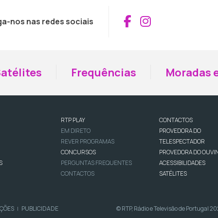
Aceder ao Fac
Aceder ao I
ga-nos nas redes sociais
atélites
Frequências
Moradas e
RTP PLAY
CONTACTOS
EM DIRETO
PROVEDORA DO
REVER PROGRAMAS
TELESPECTADOR
CONCURSOS
PROVEDORA DO OUVI
S
PERGUNTAS FREQUENTES
ACESSIBILIDADES
CONTACTOS
SATÉLITES
IÇÕES
PUBLICIDADE
© RTP, Rádio e Televisão de Portugal 2
|