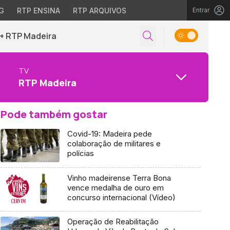
G
RTP ENSINA
RTP ARQUIVOS
Entrar
+ RTP Madeira
TV
RTP Madeira
Pode também gostar
Covid-19: Madeira pede
colaboração de militares e
polícias
Vinho madeirense Terra Bona
vence medalha de ouro em
concurso internacional (Vídeo)
Operação de Reabilitação