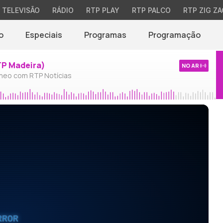
TELEVISÃO
RÁDIO
RTP PLAY
RTP PALCO
RTP ZIG ZA
o
Especiais
Programas
Programação
TP Madeira)
NO AR
neo com RTP Notícias
RROR