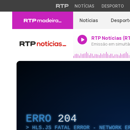
NOTÍCIAS
DESPORTO
Notícias
Desport
RTP Notícias (R
Emissão em simultâ
ERRO
204
HLS.JS FATAL ERROR - NETWORK E