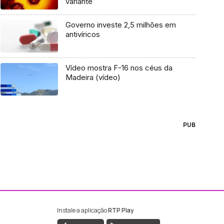
variante
Governo investe 2,5 milhões em
antivíricos
Vídeo mostra F-16 nos céus da
Madeira (vídeo)
PUB
Instale a aplicação
RTP Play
ebook da RTP Madeira
nstagram da RTP Madeira