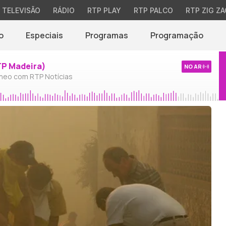
TELEVISÃO
RÁDIO
RTP PLAY
RTP PALCO
RTP ZIG ZA
o
Especiais
Programas
Programação
TP Madeira)
NO AR
neo com RTP Notícias