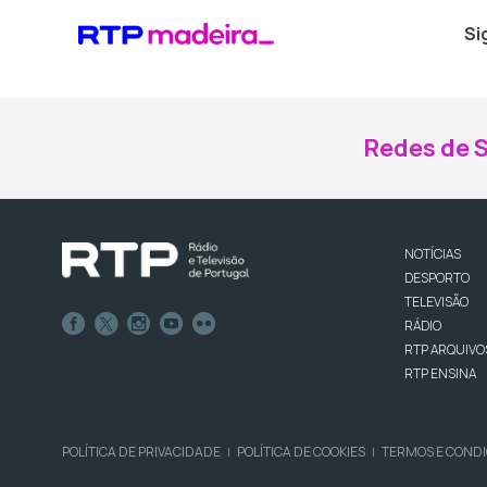
Si
Redes de S
NOTÍCIAS
DESPORTO
TELEVISÃO
RÁDIO
RTP ARQUIVO
RTP ENSINA
POLÍTICA DE PRIVACIDADE
POLÍTICA DE COOKIES
TERMOS E COND
|
|