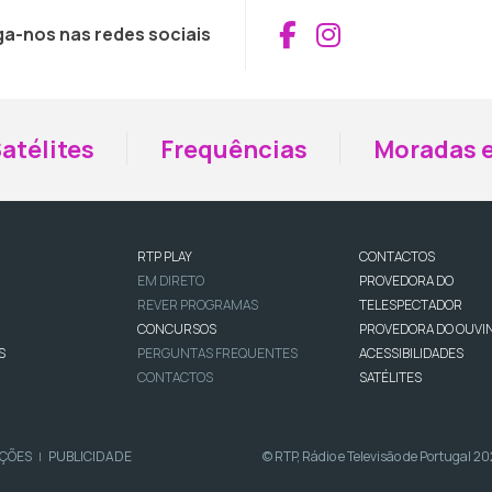
Aceder ao Fac
Aceder ao I
ga-nos nas redes sociais
atélites
Frequências
Moradas e
RTP PLAY
CONTACTOS
EM DIRETO
PROVEDORA DO
REVER PROGRAMAS
TELESPECTADOR
CONCURSOS
PROVEDORA DO OUVI
S
PERGUNTAS FREQUENTES
ACESSIBILIDADES
CONTACTOS
SATÉLITES
IÇÕES
PUBLICIDADE
© RTP, Rádio e Televisão de Portugal 2
|