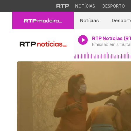
NOTÍCIAS
DESPORTO
Notícias
Desport
RTP Notícias (R
Emissão em simultâ