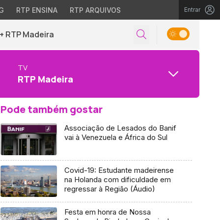
G
RTP ENSINA
RTP ARQUIVOS
Entrar
+ RTP Madeira
TV
RTP Madeira
Pode também gostar
Associação de Lesados do Banif
vai à Venezuela e África do Sul
Covid-19: Estudante madeirense
na Holanda com dificuldade em
regressar à Região (Áudio)
Festa em honra de Nossa