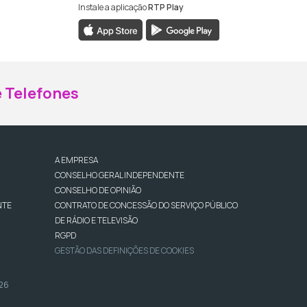
Instale a aplicação
RTP Play
ebook da RTP Madeira
nstagram da RTP Madeira
 Telefones
A EMPRESA
CONSELHO GERAL INDEPENDENTE
CONSELHO DE OPINIÃO
NTE
CONTRATO DE CONCESSÃO DO SERVIÇO PÚBLICO
DE RÁDIO E TELEVISÃO
RGPD
GESTÃO DAS DEFINIÇÕES DE COOKIES
026