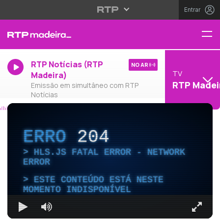
Entrar
RTP Notícias (RTP
NO AR
TV
Madeira)
RTP Madei
Emissão em simultâneo com RTP
Notícias
ERRO
204
HLS.JS FATAL ERROR - NETWORK
ERROR
ESTE CONTEÚDO ESTÁ NESTE
MOMENTO INDISPONÍVEL