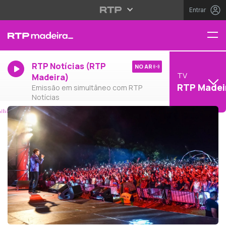
Entrar
RTP Notícias (RTP
NO AR
TV
Madeira)
RTP Madei
Emissão em simultâneo com RTP
Notícias