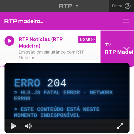
Entrar
RTP Notícias (RTP
NO AR
TV
Madeira)
RTP Madei
Emissão em simultâneo com RTP
Notícias
ERRO
204
HLS.JS FATAL ERROR - NETWORK
ERROR
ESTE CONTEÚDO ESTÁ NESTE
MOMENTO INDISPONÍVEL