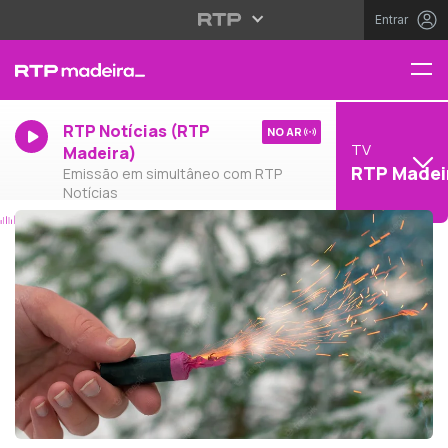
Entrar
RTP Notícias (RTP
NO AR
TV
Madeira)
RTP Madei
Emissão em simultâneo com RTP
Notícias