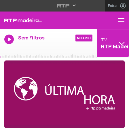
Entrar
Sem Filtros
NO AR
TV
RTP Madei