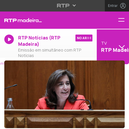
Entrar
RTP Notícias (RTP
NO AR
TV
Madeira)
RTP Madei
Emissão em simultâneo com RTP
Notícias