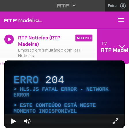
Entrar
RTP Notícias (RTP
NO AR
TV
Madeira)
RTP Madei
Emissão em simultâneo com RTP
Notícias
ERRO
204
HLS.JS FATAL ERROR - NETWORK
ERROR
ESTE CONTEÚDO ESTÁ NESTE
MOMENTO INDISPONÍVEL