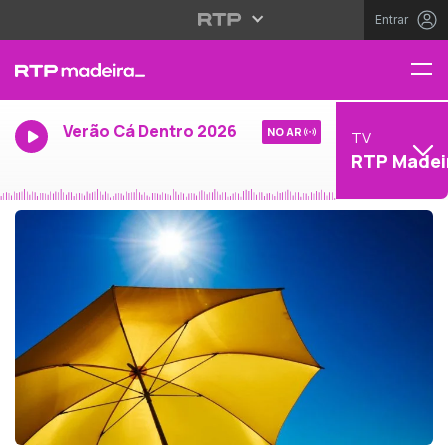
Entrar
Verão Cá Dentro 2026
NO AR
TV
RTP Madei