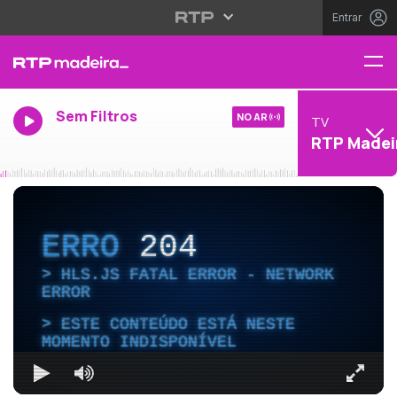
Entrar
Sem Filtros
NO AR
TV
RTP Madei
ERRO
204
HLS.JS FATAL ERROR - NETWORK
ERROR
ESTE CONTEÚDO ESTÁ NESTE
MOMENTO INDISPONÍVEL