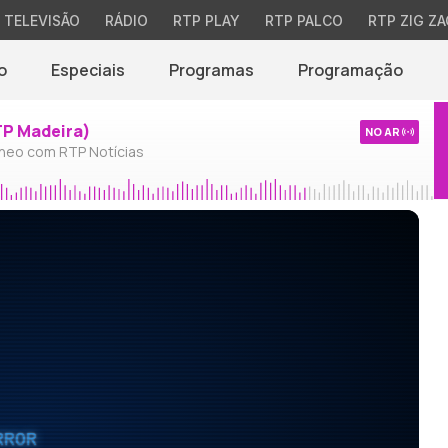
TELEVISÃO
RÁDIO
RTP PLAY
RTP PALCO
RTP ZIG ZA
o
Especiais
Programas
Programação
TP Madeira)
NO AR
neo com RTP Notícias
RROR