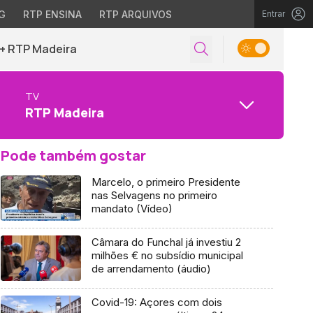
G
RTP ENSINA
RTP ARQUIVOS
Entrar
+ RTP Madeira
TV
RTP Madeira
Pode também gostar
Marcelo, o primeiro Presidente
nas Selvagens no primeiro
mandato (Vídeo)
Câmara do Funchal já investiu 2
milhões € no subsídio municipal
de arrendamento (áudio)
Covid-19: Açores com dois