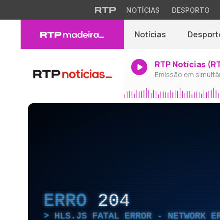
NOTÍCIAS
DESPORTO
Notícias
Desport
RTP Notícias (R
Emissão em simultâ
ERRO
204
HLS.JS FATAL ERROR - NETWORK E