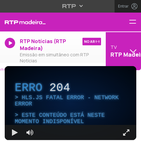
Entrar
RTP Notícias (RTP
NO AR
TV
Madeira)
RTP Madei
Emissão em simultâneo com RTP
Notícias
ERRO
204
HLS.JS FATAL ERROR - NETWORK
ERROR
ESTE CONTEÚDO ESTÁ NESTE
MOMENTO INDISPONÍVEL