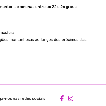
manter-se amenas entre os 22 e 24 graus.
tmosfera.
giões montanhosas ao longos dos próximos dias.
Aceder ao Fac
Aceder ao I
ga-nos nas redes sociais