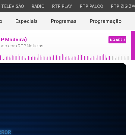
TELEVISÃO
RÁDIO
RTP PLAY
RTP PALCO
RTP ZIG ZA
o
Especiais
Programas
Programação
TP Madeira)
NO AR
neo com RTP Notícias
RROR