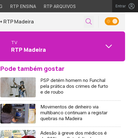
G
RTP ENSINA
RTP ARQUIVOS
Entrar
+ RTP Madeira
TV
RTP Madeira
Pode também gostar
PSP detém homem no Funchal
pela prática dos crimes de furto
e de roubo
Movimentos de dinheiro via
multibanco continuam a registar
quebras na Madeira
Adesão à greve dos médicos é