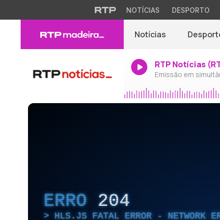
NOTÍCIAS
DESPORTO
Notícias
Desport
RTP Notícias (R
Emissão em simultâ
ERRO
204
HLS.JS FATAL ERROR - NETWORK E