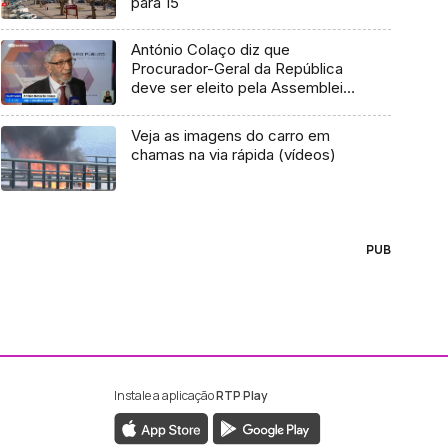
para 15
António Colaço diz que
Procurador-Geral da República
deve ser eleito pela Assembleia
da República
Veja as imagens do carro em
chamas na via rápida (vídeos)
PUB
Instale a aplicação
RTP Play
ebook da RTP Madeira
nstagram da RTP Madeira