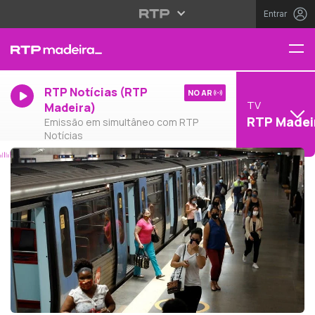
Entrar
RTP Notícias (RTP
NO AR
TV
Madeira)
RTP Madei
Emissão em simultâneo com RTP
Notícias