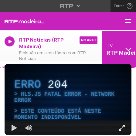
Entrar
RTP Notícias (RTP
NO AR
TV
Madeira)
RTP Madei
Emissão em simultâneo com RTP
Notícias
ERRO
204
HLS.JS FATAL ERROR - NETWORK
ERROR
ESTE CONTEÚDO ESTÁ NESTE
MOMENTO INDISPONÍVEL