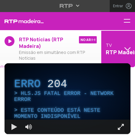
Entrar
RTP Notícias (RTP
NO AR
TV
Madeira)
RTP Madei
Emissão em simultâneo com RTP
Notícias
ERRO
204
HLS.JS FATAL ERROR - NETWORK
ERROR
ESTE CONTEÚDO ESTÁ NESTE
MOMENTO INDISPONÍVEL