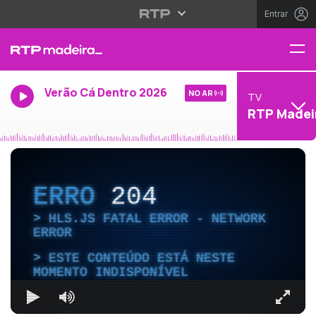
Entrar
Verão Cá Dentro 2026
NO AR
TV
RTP Madei
ERRO
204
HLS.JS FATAL ERROR - NETWORK
ERROR
ESTE CONTEÚDO ESTÁ NESTE
MOMENTO INDISPONÍVEL