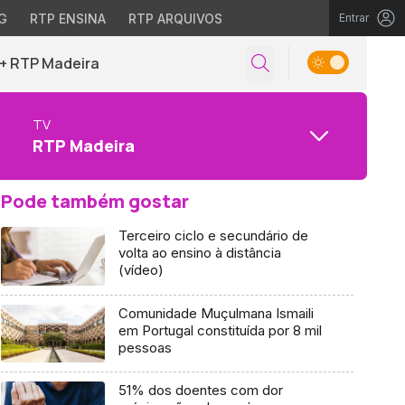
G
RTP ENSINA
RTP ARQUIVOS
Entrar
+ RTP Madeira
TV
RTP Madeira
Pode também gostar
Terceiro ciclo e secundário de
volta ao ensino à distância
(vídeo)
Comunidade Muçulmana Ismaili
em Portugal constituída por 8 mil
pessoas
51% dos doentes com dor