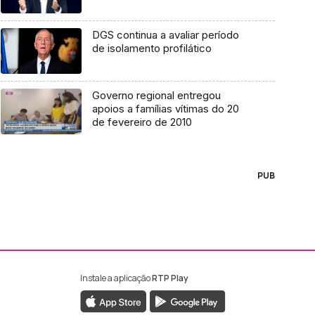
DGS continua a avaliar período
de isolamento profilático
Governo regional entregou
apoios a famílias vítimas do 20
de fevereiro de 2010
PUB
Instale a aplicação
RTP Play
ebook da RTP Madeira
nstagram da RTP Madeira