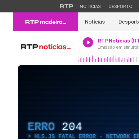
NOTÍCIAS
DESPORTO
Notícias
Desport
RTP Notícias (R
Emissão em simultâ
ERRO
204
HLS.JS FATAL ERROR - NETWORK E