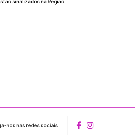
stão sinalizados na Região.
Aceder ao Fac
Aceder ao I
ga-nos nas redes sociais