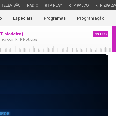
TELEVISÃO
RÁDIO
RTP PLAY
RTP PALCO
RTP ZIG ZA
o
Especiais
Programas
Programação
TP Madeira)
NO AR
neo com RTP Notícias
RROR