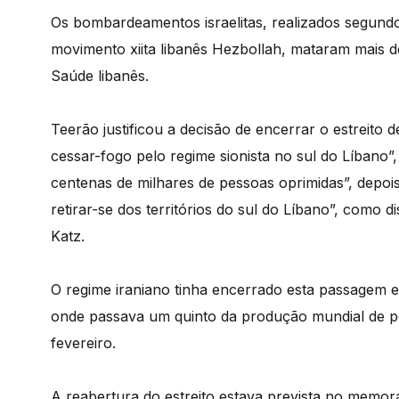
Os bombardeamentos israelitas, realizados segundo 
movimento xiita libanês Hezbollah, mataram mais d
Saúde libanês.
Teerão justificou a decisão de encerrar o estreito
cessar-fogo pelo regime sionista no sul do Líbano
centenas de milhares de pessoas oprimidas”, depoi
retirar-se dos territórios do sul do Líbano”, como di
Katz.
O regime iraniano tinha encerrado esta passagem es
onde passava um quinto da produção mundial de pe
fevereiro.
A reabertura do estreito estava prevista no memor