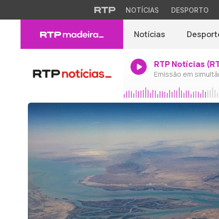
NOTÍCIAS
DESPORTO
Notícias
Desport
RTP Notícias (R
Emissão em simultâ