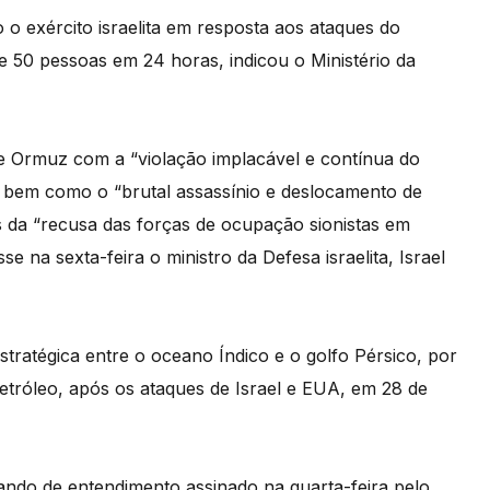
o exército israelita em resposta aos ataques do
e 50 pessoas em 24 horas, indicou o Ministério da
 de Ormuz com a “violação implacável e contínua do
”, bem como o “brutal assassínio e deslocamento de
s da “recusa das forças de ocupação sionistas em
sse na sexta-feira o ministro da Defesa israelita, Israel
tratégica entre o oceano Índico e o golfo Pérsico, por
tróleo, após os ataques de Israel e EUA, em 28 de
ando de entendimento assinado na quarta-feira pelo