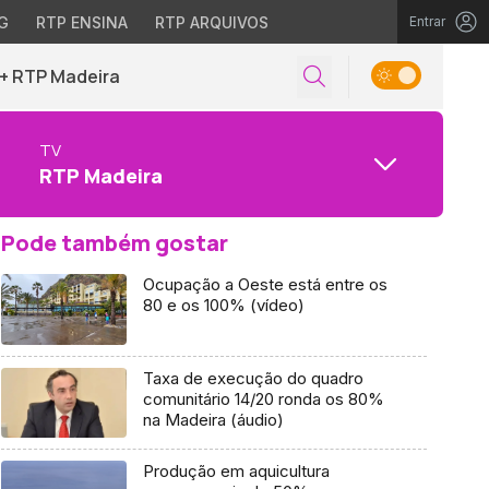
G
RTP ENSINA
RTP ARQUIVOS
Entrar
+ RTP Madeira
TV
RTP Madeira
Pode também gostar
Ocupação a Oeste está entre os
80 e os 100% (vídeo)
Taxa de execução do quadro
comunitário 14/20 ronda os 80%
na Madeira (áudio)
Produção em aquicultura