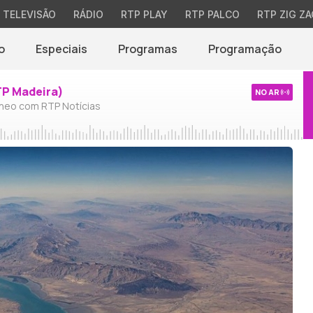
TELEVISÃO
RÁDIO
RTP PLAY
RTP PALCO
RTP ZIG ZA
o
Especiais
Programas
Programação
TP Madeira)
NO AR
neo com RTP Notícias