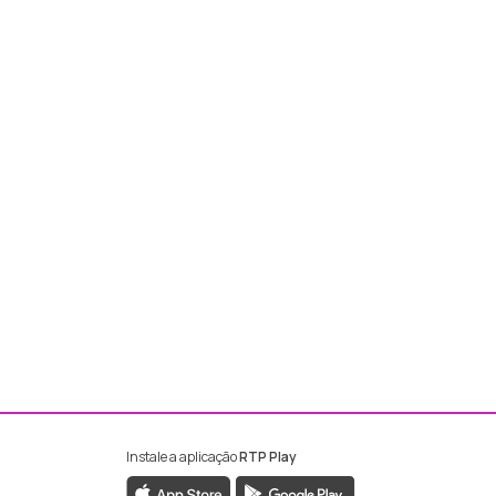
Instale a aplicação
RTP Play
ebook da RTP Madeira
nstagram da RTP Madeira