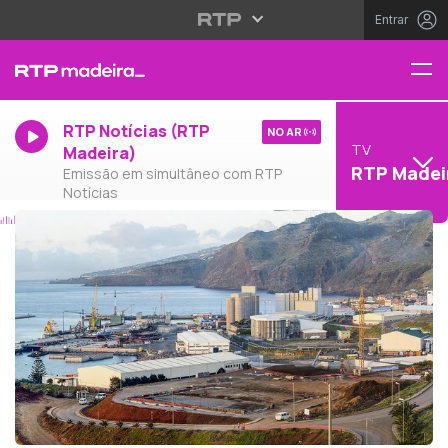
Entrar
RTP Notícias (RTP
NO AR
TV
Madeira)
RTP Madei
Emissão em simultâneo com RTP
Notícias