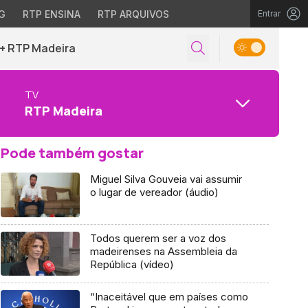
G
RTP ENSINA
RTP ARQUIVOS
Entrar
+ RTP Madeira
TV
RTP Madeira
Pode também gostar
Miguel Silva Gouveia vai assumir
o lugar de vereador (áudio)
Todos querem ser a voz dos
madeirenses na Assembleia da
República (vídeo)
“Inaceitável que em países como