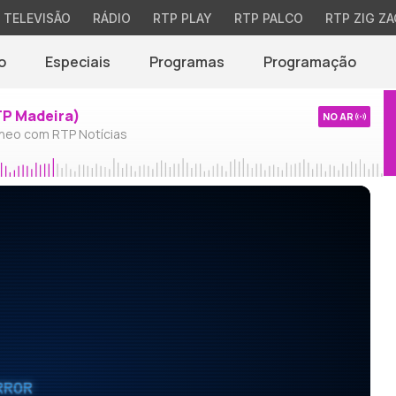
TELEVISÃO
RÁDIO
RTP PLAY
RTP PALCO
RTP ZIG ZA
o
Especiais
Programas
Programação
TP Madeira)
NO AR
neo com RTP Notícias
RROR