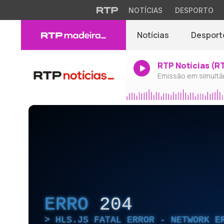
NOTÍCIAS
DESPORTO
Notícias
Desport
RTP Notícias (R
Emissão em simultâ
ERRO
204
HLS.JS FATAL ERROR - NETWORK E