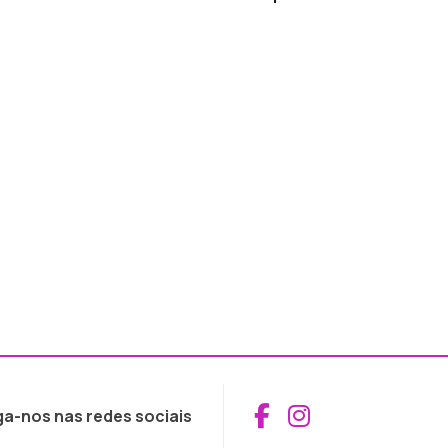
Aceder ao Fac
Aceder ao I
ga-nos nas redes sociais