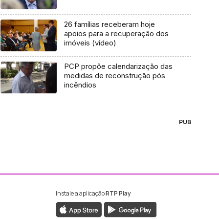
26 famílias receberam hoje
apoios para a recuperação dos
imóveis (vídeo)
PCP propõe calendarização das
medidas de reconstrução pós
incêndios
PUB
Instale a aplicação
RTP Play
ebook da RTP Madeira
nstagram da RTP Madeira