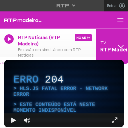
Entrar
RTP Notícias (RTP
NO AR
TV
Madeira)
RTP Madei
Emissão em simultâneo com RTP
Notícias
ERRO
204
HLS.JS FATAL ERROR - NETWORK
ERROR
ESTE CONTEÚDO ESTÁ NESTE
MOMENTO INDISPONÍVEL