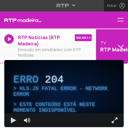
Entrar
RTP Notícias (RTP
NO AR
TV
Madeira)
RTP Madei
Emissão em simultâneo com RTP
Notícias
ERRO
204
HLS.JS FATAL ERROR - NETWORK
ERROR
ESTE CONTEÚDO ESTÁ NESTE
MOMENTO INDISPONÍVEL