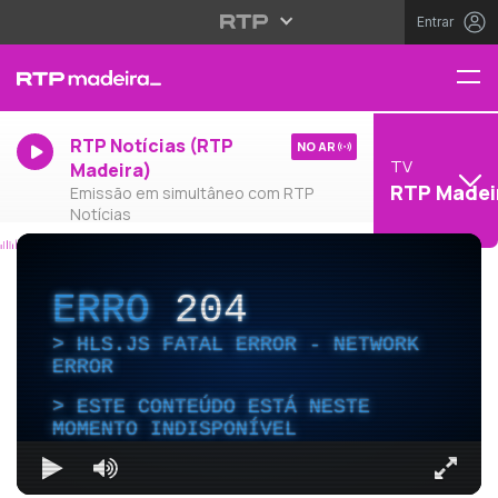
Entrar
RTP Notícias (RTP
NO AR
TV
Madeira)
RTP Madei
Emissão em simultâneo com RTP
Notícias
ERRO
204
HLS.JS FATAL ERROR - NETWORK
ERROR
ESTE CONTEÚDO ESTÁ NESTE
MOMENTO INDISPONÍVEL